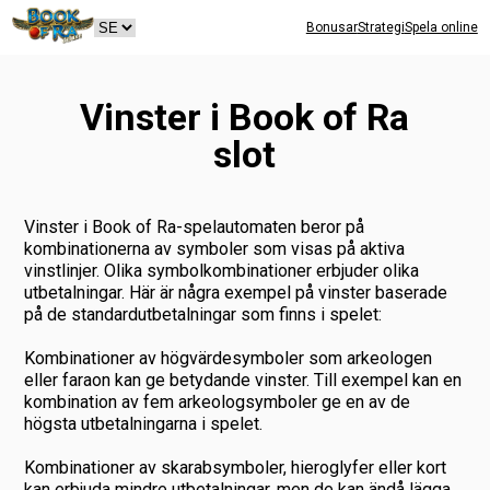
Bonusar
Strategi
Spela online
Vinster i Book of Ra
slot
Vinster i Book of Ra-spelautomaten beror på
kombinationerna av symboler som visas på aktiva
vinstlinjer. Olika symbolkombinationer erbjuder olika
utbetalningar. Här är några exempel på vinster baserade
på de standardutbetalningar som finns i spelet:
Kombinationer av högvärdesymboler som arkeologen
eller faraon kan ge betydande vinster. Till exempel kan en
kombination av fem arkeologsymboler ge en av de
högsta utbetalningarna i spelet.
Kombinationer av skarabsymboler, hieroglyfer eller kort
kan erbjuda mindre utbetalningar, men de kan ändå lägga