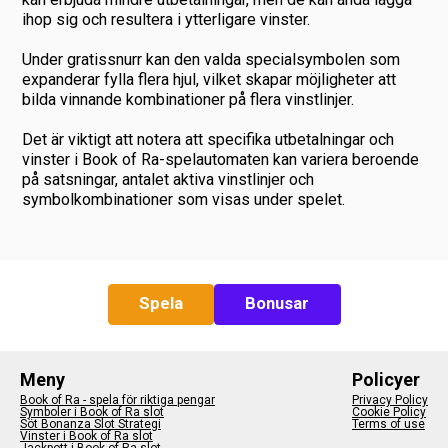
ihop sig och resultera i ytterligare vinster.
Under gratissnurr kan den valda specialsymbolen som
expanderar fylla flera hjul, vilket skapar möjligheter att
bilda vinnande kombinationer på flera vinstlinjer.
Det är viktigt att notera att specifika utbetalningar och
vinster i Book of Ra-spelautomaten kan variera beroende
på satsningar, antalet aktiva vinstlinjer och
symbolkombinationer som visas under spelet.
Spela
Bonusar
Meny
Policyer
Book of Ra - spela för riktiga pengar
Privacy Policy
Symboler i Book of Ra slot
Cookie Policy
Söt Bonanza Slot Strategi
Terms of use
Vinster i Book of Ra slot
Jackpott i Book of Ra slot