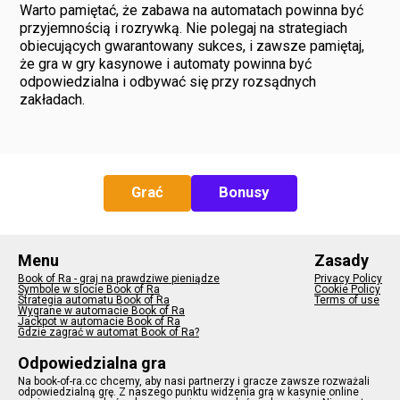
Warto pamiętać, że zabawa na automatach powinna być
przyjemnością i rozrywką. Nie polegaj na strategiach
obiecujących gwarantowany sukces, i zawsze pamiętaj,
że gra w gry kasynowe i automaty powinna być
odpowiedzialna i odbywać się przy rozsądnych
zakładach.
Grać
Bonusy
Menu
Zasady
Book of Ra - graj na prawdziwe pieniądze
Privacy Policy
Symbole w slocie Book of Ra
Cookie Policy
Strategia automatu Book of Ra
Terms of use
Wygrane w automacie Book of Ra
Jackpot w automacie Book of Ra
Gdzie zagrać w automat Book of Ra?
Odpowiedzialna gra
Na book-of-ra.cc chcemy, aby nasi partnerzy i gracze zawsze rozważali
odpowiedzialną grę. Z naszego punktu widzenia gra w kasynie online