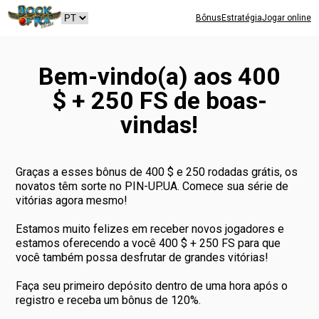
Bônus
Estratégia
Jogar online
Bem-vindo(a) aos 400
$ + 250 FS de boas-
vindas!
Graças a esses bônus de 400 $ e 250 rodadas grátis, os
novatos têm sorte no PIN-UP.UA. Comece sua série de
vitórias agora mesmo!
Estamos muito felizes em receber novos jogadores e
estamos oferecendo a você 400 $ + 250 FS para que
você também possa desfrutar de grandes vitórias!
Faça seu primeiro depósito dentro de uma hora após o
registro e receba um bônus de 120%.