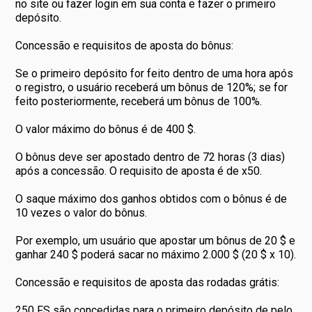
no site ou fazer login em sua conta e fazer o primeiro
depósito.
Concessão e requisitos de aposta do bônus:
Se o primeiro depósito for feito dentro de uma hora após
o registro, o usuário receberá um bônus de 120%; se for
feito posteriormente, receberá um bônus de 100%.
O valor máximo do bônus é de 400 $.
O bônus deve ser apostado dentro de 72 horas (3 dias)
após a concessão. O requisito de aposta é de x50.
O saque máximo dos ganhos obtidos com o bônus é de
10 vezes o valor do bônus.
Por exemplo, um usuário que apostar um bônus de 20 $ e
ganhar 240 $ poderá sacar no máximo 2.000 $ (20 $ x 10).
Concessão e requisitos de aposta das rodadas grátis:
250 FS são concedidas para o primeiro depósito de pelo